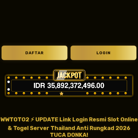
DAFTAR
LOGIN
WWTOTO2 ⚡️ UPDATE Link Login Resmi Slot Online
& Togel Server Thailand Anti Rungkad 2026
TUCA DONKA!